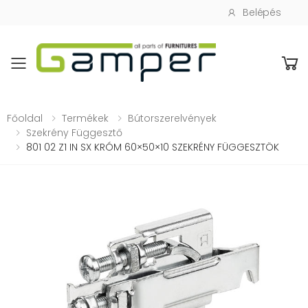
Belépés
Toggle mobile menu
Főoldal
Termékek
Bútorszerelvények
Szekrény Függesztő
801 02 Z1 IN SX KRÓM 60×50×10 SZEKRÉNY FÜGGESZTÖK