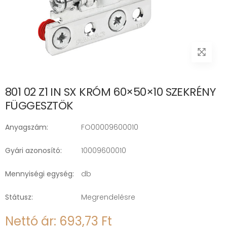
801 02 Z1 IN SX KRÓM 60×50×10 SZEKRÉNY
FÜGGESZTÖK
Anyagszám:
FO00009600010
Gyári azonosító:
10009600010
Mennyiségi egység:
db
Státusz:
Megrendelésre
Nettó ár: 693,73 Ft