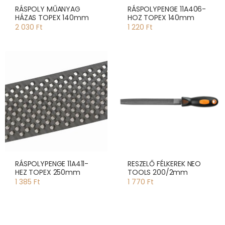
RÁSPOLY MŰANYAG
RÁSPOLYPENGE 11A406-
HÁZAS TOPEX 140mm
HOZ TOPEX 140mm
2 030 Ft
1 220 Ft
RÁSPOLYPENGE 11A411-
RESZELŐ FÉLKEREK NEO
HEZ TOPEX 250mm
TOOLS 200/2mm
1 385 Ft
1 770 Ft