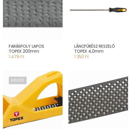
FARÁSPOLY LAPOS
LÁNCFŰRÉSZ RESZELŐ
TOPEX 200mm
TOPEX 4,0mm
1 479 Ft
1 350 Ft
KIFUTÓ