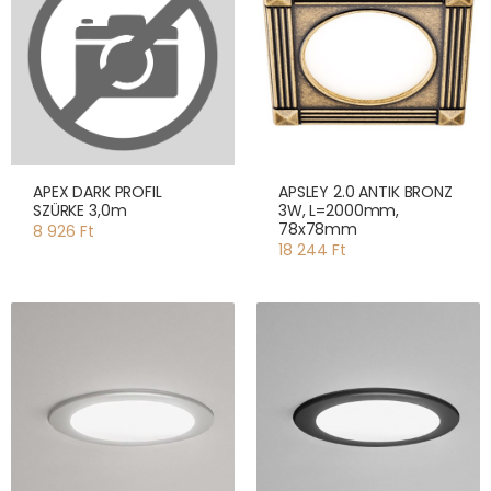
APEX DARK PROFIL
APSLEY 2.0 ANTIK BRONZ
SZÜRKE 3,0m
3W, L=2000mm,
78x78mm
8 926 Ft
18 244 Ft