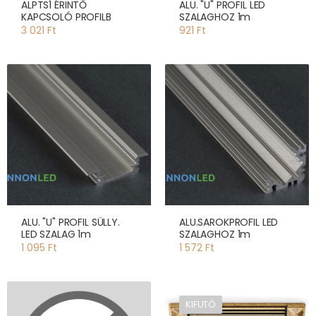
ALPTS1 ÉRINTŐ
ALU. "U" PROFIL LED
KAPCSOLÓ PROFILB
SZALAGHOZ 1m
3 021 Ft
921 Ft
ALU. "U" PROFIL SÜLLY.
ALU.SAROKPROFIL LED
LED SZALAG 1m
SZALAGHOZ 1m
1 095 Ft
1 572 Ft
KIFUTÓ