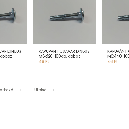
VAR DIN603
KAPUPÁNT CSAVAR DIN603
KAPUPÁNT 
/doboz
M6x120, 100db/doboz
M6x140, 1
46 Ft
46 Ft
etkező
Utolsó