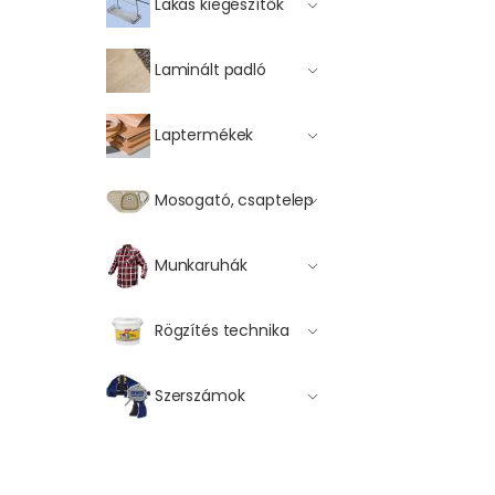
Lakás kiegészítők
Laminált padló
Laptermékek
Mosogató, csaptelep
Munkaruhák
Rögzítés technika
Szerszámok