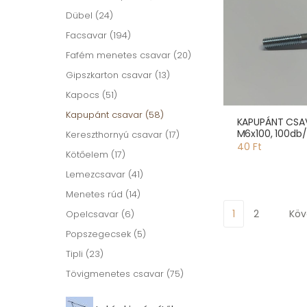
Dübel (24)
Facsavar (194)
Fafém menetes csavar (20)
Gipszkarton csavar (13)
Kapocs (51)
Kapupánt csavar (58)
KAPUPÁNT CSA
M6x100, 100db
Kereszthornyú csavar (17)
40 Ft
Kötőelem (17)
Lemezcsavar (41)
Menetes rúd (14)
1
2
Köv
Opelcsavar (6)
Popszegecsek (5)
Tipli (23)
Tövigmenetes csavar (75)