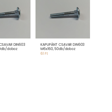
CSAVAR DIN603
KAPUPÁNT CSAVAR DIN603
00db/doboz
M6x160, 50db/doboz
61 Ft