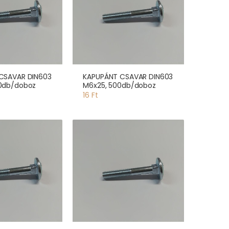
CSAVAR DIN603
KAPUPÁNT CSAVAR DIN603
0db/doboz
M6x25, 500db/doboz
16 Ft