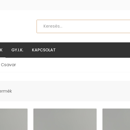
Keresés
EK
GY.I.K.
KAPCSOLAT
 Csavar
termék