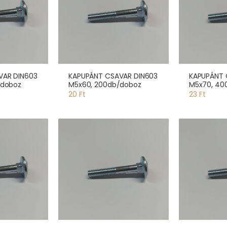
VAR DIN603
KAPUPÁNT CSAVAR DIN603
KAPUPÁNT 
/doboz
M5x60, 200db/doboz
M5x70, 40
20 Ft
23 Ft