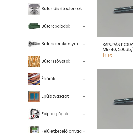
Bútor díszítőelemek
Bútorcsaládok
Bútorszerelvények
KAPUPÁNT CSA
M5x40, 200db
14 Ft
Bútorszövetek
Élzárók
Épületvasalat
Faipari gépek
Felületkezelő anyag