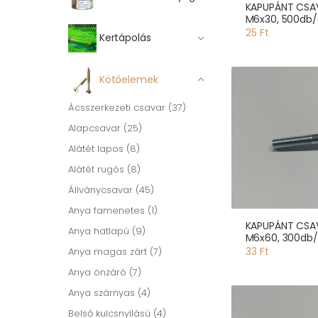
KAPUPÁNT CSA
M6x30, 500db
25 Ft
Kertápolás
Kötőelemek
Ácsszerkezeti csavar (37)
Alapcsavar (25)
Alátét lapos (8)
Alátét rugós (8)
Állványcsavar (45)
Anya famenetes (1)
KAPUPÁNT CSA
Anya hatlapú (9)
M6x60, 300db
33 Ft
Anya magas zárt (7)
Anya önzáró (7)
Anya szárnyas (4)
Belső kulcsnyílású (4)