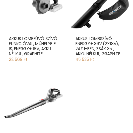
AKKUS LOMBFÚVÓ SZÍVÓ
AKKUS LOMBSZÍVÓ
FUNKCIÓVAL, MŰHELYB E
ENERGY+ 36V (2X18V),
IS, ENERGY+ 18V, AKKU
2AZ 1-BEN, ZSÁK 35L,
NÉLKÜL, GRAPHITE
AKKU NÉLKÜL, GRAPHITE
22 569 Ft
45 535 Ft