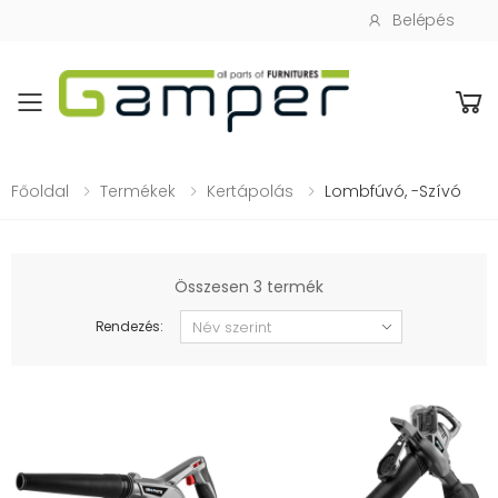
Belépés
Toggle mobile menu
Főoldal
Termékek
Kertápolás
Lombfúvó, -szívó
Összesen 3 termék
Rendezés: