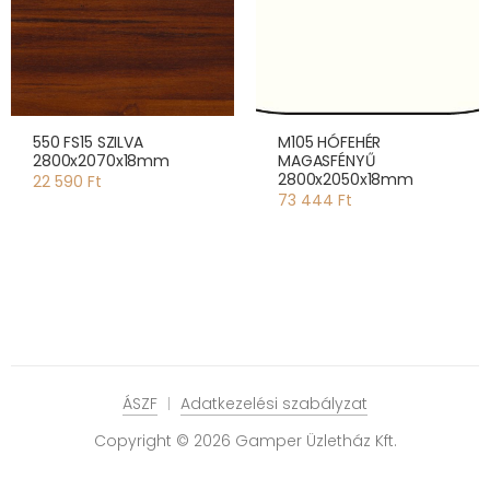
550 FS15 SZILVA
M105 HÓFEHÉR
2800x2070x18mm
MAGASFÉNYŰ
2800x2050x18mm
22 590 Ft
73 444 Ft
ÁSZF
Adatkezelési szabályzat
Copyright © 2026 Gamper Üzletház Kft.