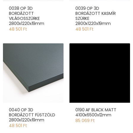
0038 OP 3D
0039 OP 3D
BORDÁZOTT
BORDÁZOTT KASMÍR
VILÁGOSSZÜRKE
SZÜRKE
2800x1220x19mm
2800x1220x19mm
48 501 Ft
48 501 Ft
0040 OP 3D
0190 AF BLACK MATT
BORDÁZOTT FÜSTZÖLD
4100x6500x12mm
2800x1220x19mm
85 069 Ft
48 501 Ft