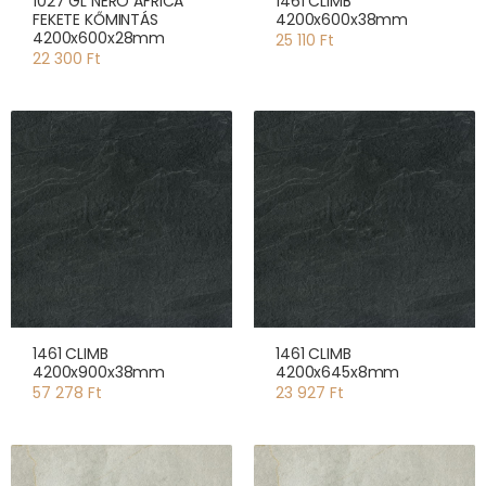
1027 GL NERO AFRICA
1461 CLIMB
FEKETE KŐMINTÁS
4200x600x38mm
4200x600x28mm
25 110 Ft
22 300 Ft
1461 CLIMB
1461 CLIMB
4200x900x38mm
4200x645x8mm
57 278 Ft
23 927 Ft