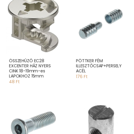
ÖSSZEHÚZÓ EC28
PÖTTKER FÉM
EXCENTER HÁZ NYERS
ILLESZTŐCSAP+PERSELY
CINK 18-19mm-es
ACÉL
LAPOKHOZ 15mm
176 Ft
48 Ft