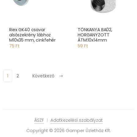
Riex GK40 csavar
TÖNKANYA BA02,
alsószekrény lábhoz
HORGANYZOTT
M10x35 mm, cinkfehér
ÁTM:10x14mm
75 Ft
59 Ft
1
2
Következő
ÁSZF
Adatkezelési szabályzat
Copyright © 2026 Gamper Üzletház Kft.