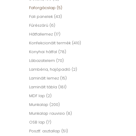
Faforgácslap (5)
Fali panelek (43)
Fűrészárú (6)
Hátfallemez (17)
Konfekcionált termék (410)
Konyhai hátfal (78)
Lábazatelem (70)
Lambéria, hajópadló (2)
Laminált lemez (15)
Laminált tábla (181)
MDF lap (2)
Munkalap (200)
Munkalap rauvisio (8)
OSB lap (7)
Posztf. asztallap (51)