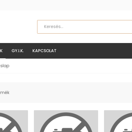
Keresés
EK
GY.I.K.
KAPCSOLAT
slap
ermék