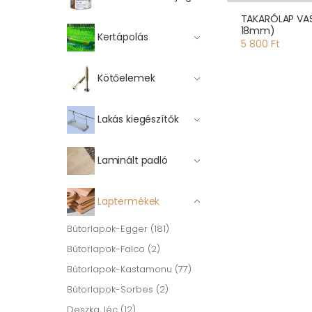
TAKARÓLAP VA
18mm)
Kertápolás
5 800 Ft
Kötőelemek
Lakás kiegészítők
Laminált padló
Laptermékek
Bútorlapok-Egger (181)
Bútorlapok-Falco (2)
Bútorlapok-Kastamonu (77)
Bútorlapok-Sorbes (2)
Deszka, léc (12)