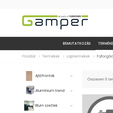
BEMUTATKOZÁS
TERMÉK
Főoldal
Termékek
Laptermékek
Faforgác
Ajtófrontok
Összesen 5 t
Alumínium trend
Blum szettek