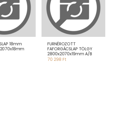
SLAP 18mm
FURNÉROZOTT
x2070x18mm
FAFORGÁCSLAP TÖLGY
2800x2070x19mm A/B
70 298 Ft