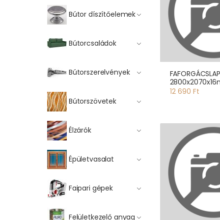
Bútor díszítőelemek
Bútorcsaládok
Bútorszerelvények
FAFORGÁCSLA
2800x2070x1
12 690 Ft
Bútorszövetek
Élzárók
Épületvasalat
Faipari gépek
Felületkezelő anyag