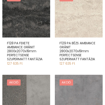
F128 PA FEKETE
F129 PA BÉZS AMBIANCE
AMBIANCE GRÁNIT
GRÁNIT
2800x2070x19mm
2800x2070x19mm
PERFECTSENSE
PERFECTSENSE
SZUPERMATT FANTÁZIA
SZUPERMATT FANTÁZIA
127 635 Ft
127 635 Ft
AKCIÓ
AKCIÓ