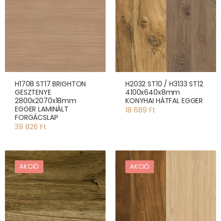
H1708 ST17 BRIGHTON
H2032 ST10 / H3133 ST12
GESZTENYE
4100x640x8mm
2800x2070x18mm
KONYHAI HÁTFAL EGGER
EGGER LAMINÁLT
18 689 Ft
FORGÁCSLAP
39 826 Ft
AKCIÓ
AKCIÓ