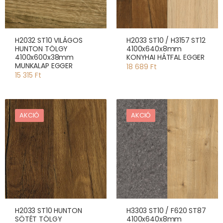
H2032 ST10 VILÁGOS
H2033 ST10 / H3157 ST12
HUNTON TÖLGY
4100x640x8mm
4100x600x38mm
KONYHAI HÁTFAL EGGER
MUNKALAP EGGER
18 689 Ft
15 315 Ft
AKCIÓ
AKCIÓ
H2033 ST10 HUNTON
H3303 ST10 / F620 ST87
SÖTÉT TÖLGY
4100x640x8mm