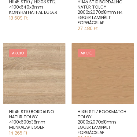
H1145 ST10 / H1303 ST12
H1145 ST10 BORDALINO
4100x640x8mm
NATÚR TÖLGY
KONYHAI HÁTFAL EGGER
2800x2070x18mm H4
EGGER LAMINÁLT
18 689 Ft
FORGÁCSLAP
27 480 Ft
AKCIÓ
AKCIÓ
H1145 ST10 BORDALINO
H1316 ST17 BOOKMATCH
NATÚR TÖLGY
TÖLGY
4100x600x38mm
2800x2070x18mm
MUNKALAP EGGER
EGGER LAMINÁLT
FORGÁCSLAP
14 265 Ft