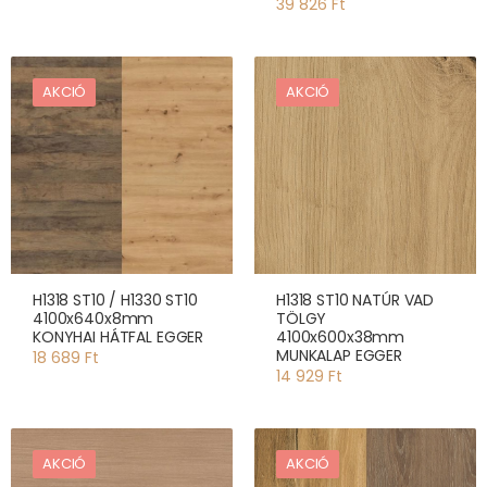
39 826 Ft
AKCIÓ
AKCIÓ
H1318 ST10 / H1330 ST10
H1318 ST10 NATÚR VAD
4100x640x8mm
TÖLGY
KONYHAI HÁTFAL EGGER
4100x600x38mm
MUNKALAP EGGER
18 689 Ft
14 929 Ft
AKCIÓ
AKCIÓ