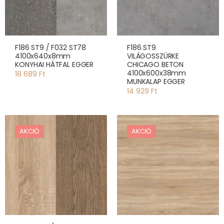
F186 ST9 / F032 ST78
F186 ST9
4100x640x8mm
VILÁGOSSZÜRKE
KONYHAI HÁTFAL EGGER
CHICAGO BETON
4100x600x38mm
18 689 Ft
MUNKALAP EGGER
14 929 Ft
AKCIÓ
AKCIÓ