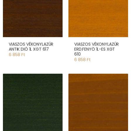
VIASZOS VÉKONYLAZÚR
VIASZOS VÉKONYLAZÚR
ANTIK DIÓ 1L XGT 617
ERD.FENYÖ 1L-ES XGT
610
6 858 Ft
6 858 Ft