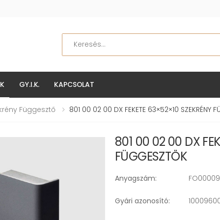
Keresés
EK
GY.I.K.
KAPCSOLAT
krény Függesztő
801 00 02 00 DX FEKETE 63×52×10 SZEKRÉNY
801 00 02 00 DX FE
FÜGGESZTÖK
Anyagszám:
FO00009
Gyári azonosító:
1000960