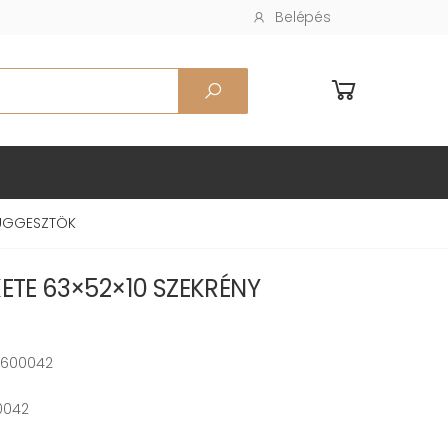
Belépés
 FÜGGESZTÖK
KETE 63×52×10 SZEKRÉNY
600042
0042